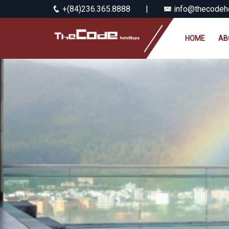
+(84)236.365.8888
|
info@thecodeho
HOME
AB
Previous