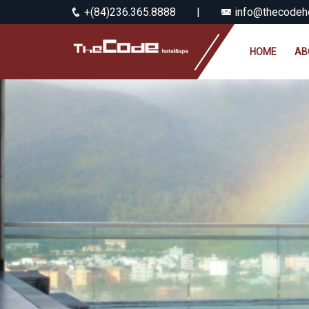
+(84)236.365.8888
|
info@thecodeho
HOME
AB
Previous