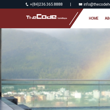
+(84)236.365.8888
|
info@thecodeho
HOME
AB
Previous