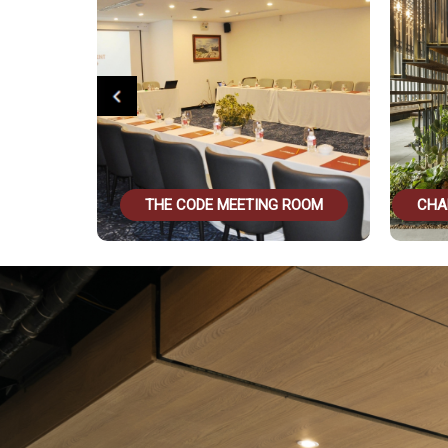
 MEETING ROOM
CHAM PA CULTURAL EXHIBITION